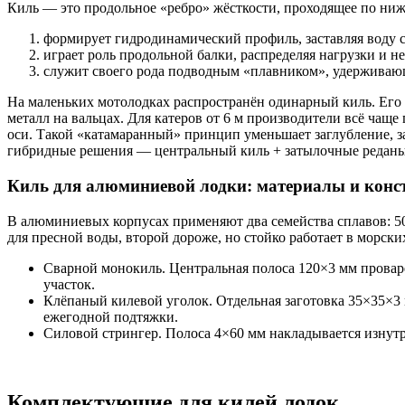
Киль — это продольное «ребро» жёсткости, проходящее по ниж
формирует гидродинамический профиль, заставляя воду 
играет роль продольной балки, распределяя нагрузки и не
служит своего рода подводным «плавником», удерживающ
На маленьких мотолодках распространён одинарный киль. Его л
металл на вальцах. Для катеров от 6 м производители всё ча
оси. Такой «катамаранный» принцип уменьшает заглубление, за
гибридные решения — центральный киль + затылочные реданы 
Киль для алюминиевой лодки: материалы и конс
В алюминиевых корпусах применяют два семейства сплавов: 505
для пресной воды, второй дороже, но стойко работает в морски
Сварной монокиль. Центральная полоса 120×3 мм провар
участок.
Клёпаный килевой уголок. Отдельная заготовка 35×35×3
ежегодной подтяжки.
Силовой стрингер. Полоса 4×60 мм накладывается изнутр
Комплектующие для килей лодок