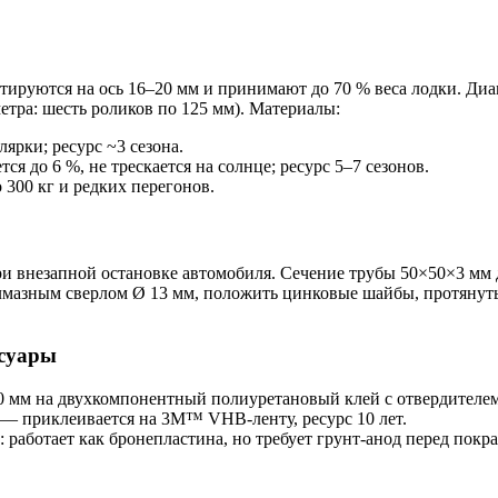
ируются на ось 16–20 мм и принимают до 70 % веса лодки. Диам
метра: шесть роликов по 125 мм). Материалы:
ярки; ресурс ~3 сезона.
я до 6 %, не трескается на солнце; ресурс 5–7 сезонов.
300 кг и редких перегонов.
ри внезапной остановке автомобиля. Сечение трубы 50×50×3 мм 
 алмазным сверлом Ø 13 мм, положить цинковые шайбы, протянут
ссуары
 мм на двухкомпонентный полиуретановый клей с отвердителем 
— приклеивается на 3М™ VHB-ленту, ресурс 10 лет.
работает как бронепластина, но требует грунт-анод перед покра