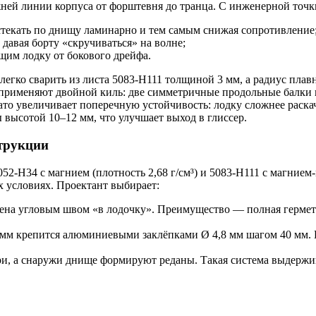
ней линии корпуса от форштевня до транца. С инженерной точки 
стекать по днищу ламинарно и тем самым снижая сопротивление
 давая борту «скручиваться» на волне;
им лодку от бокового дрейфа.
егко сварить из листа 5083-H111 толщиной 3 мм, а радиус плавн
ще применяют двойной киль: две симметричные продольные балки
то увеличивает поперечную устойчивость: лодку сложнее раскача
высотой 10–12 мм, что улучшает выход в глиссер.
трукции
2-H34 с магнием (плотность 2,68 г/см³) и 5083-H111 с магнием-
х условиях. Проектант выбирает:
ена угловым швом «в лодочку». Преимущество — полная гермети
 мм крепится алюминиевыми заклёпками Ø 4,8 мм шагом 40 мм.
и, а снаружи днище формируют реданы. Такая система выдержива