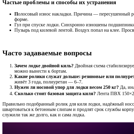
Частые проблемы и способы их устранения
П
олосовый износ накладки. Причина — пересушенный рол
форме.
Гул при спуске лодки. Синхронно изношены подшипники 
Пузырь под килевой лентой. Воздух попал на клее. Просв
Часто задаваемые вопросы
Зачем лодке двойной киль?
Двойная схема стабилизируе
можно вынести к бортам.
Какие ролики служат дольше: резиновые или полиур
живёт 3 года, полиуретан — 6–7.
Нужен ли носовой упор для лодки весом 250 кг?
Да, ин
Сколько стоит базовая защита киля?
Лента ПВХ 150×250
Правильно подобранный ролик для киля лодки, надёжный носов
швартоваться к бетонным слипам и продлят срок службы корпу
служили так же долго, как и сама лодка.