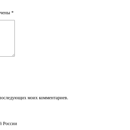
ечены
*
ля последующих моих комментариев.
й России