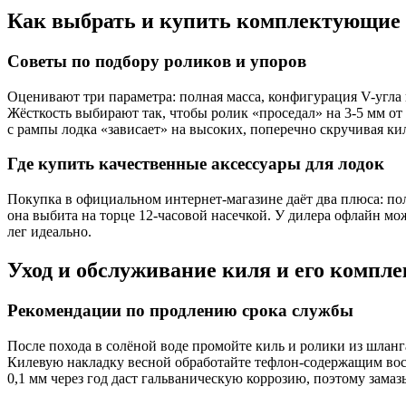
Как выбрать и купить комплектующие 
Советы по подбору роликов и упоров
Оценивают три параметра: полная масса, конфигурация V-угла 
Жёсткость выбирают так, чтобы ролик «проседал» на 3-5 мм о
с рампы лодка «зависает» на высоких, поперечно скручивая ки
Где купить качественные аксессуары для лодок
Покупка в официальном интернет-магазине даёт два плюса: по
она выбита на торце 12-часовой насечкой. У дилера офлайн м
лег идеально.
Уход и обслуживание киля и его комп
Рекомендации по продлению срока службы
После похода в солёной воде промойте киль и ролики из шланг
Килевую накладку весной обработайте тефлон-содержащим воско
0,1 мм через год даст гальваническую коррозию, поэтому зама