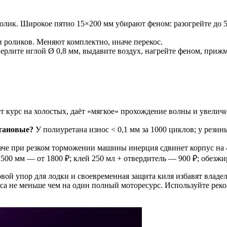
ик. Широкое пятно 15×200 мм убирают феном: разогрейте до 50
роликов. Меняют комплектно, иначе перекос.
ерлите иглой Ø 0,8 мм, выдавите воздух, нагрейте феном, приж
т курс на холостых, даёт «мягкое» прохождение волны и увелич
етановые?
У полиуретана износ < 0,1 мм за 1000 циклов; у резин
аче при резком торможении машины инерция сдвинет корпус на 4
0 мм — от 1800 ₽; клей 250 мл + отвердитель — 900 ₽; обезжи
ой упор для лодки и своевременная защита киля избавят владел
са не меньше чем на один полный моторесурс. Используйте реко