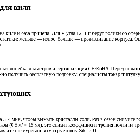
для киля
на киле и база прицепа. Для V-угла 12–18° берут ролики со сфе
т статики: меньше — износ, больше — продавливание корпуса. О
ль.
лная линейка диаметров и сертификация CE/RoHS. Перед оплатой
ожно получить бесплатную подгонку: специалисты токарят втулк
лектующих
а 3–4 мин, чтобы вымыть кристаллы соли. Раз в сезон снимите р
м (0,5 м² ≈ 15 мл), это снизит коэффициент трения почти на т
зывайте полиуретановым герметиком Sika 291i.