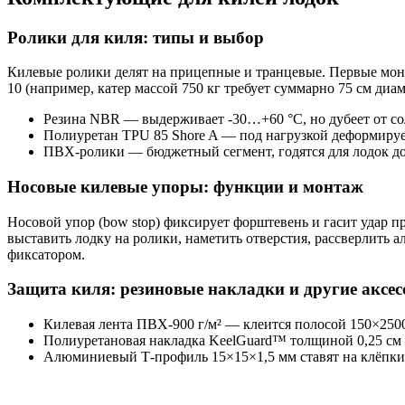
Ролики для киля: типы и выбор
Килевые ролики делят на прицепные и транцевые. Первые монт
10 (например, катер массой 750 кг требует суммарно 75 см диа
Резина NBR — выдерживает -30…+60 °C, но дубеет от сол
Полиуретан TPU 85 Shore A — под нагрузкой деформируетс
ПВХ-ролики — бюджетный сегмент, годятся для лодок до 
Носовые килевые упоры: функции и монтаж
Носовой упор (bow stop) фиксирует форштевень и гасит удар п
выставить лодку на ролики, наметить отверстия, рассверлить
фиксатором.
Защита киля: резиновые накладки и другие аксе
Килевая лента ПВХ-900 г/м² — клеится полосой 150×2500
Полиуретановая накладка KeelGuard™ толщиной 0,25 см 
Алюминиевый Т-профиль 15×15×1,5 мм ставят на клёпки: 