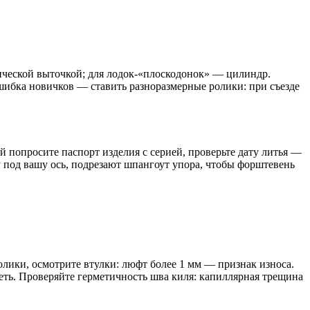
рической выточкой; для лодок-«плоскодонок» — цилиндр.
шибка новичков — ставить разноразмерные ролики: при съезде
 попросите паспорт изделия с серией, проверьте дату литья —
у под вашу ось, подрезают шпангоут упора, чтобы форштевень
олики, осмотрите втулки: люфт более 1 мм — признак износа.
реть. Проверяйте герметичность шва киля: капиллярная трещина