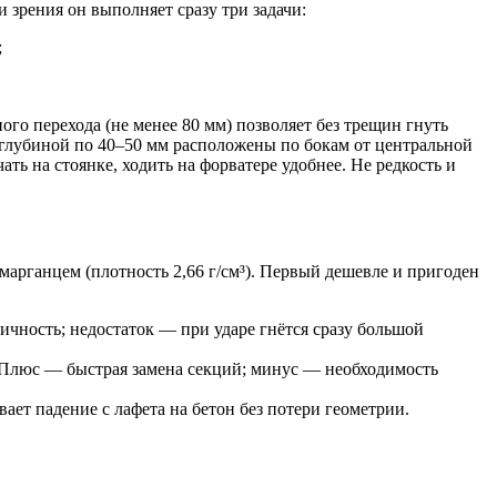
зрения он выполняет сразу три задачи:
;
ого перехода (не менее 80 мм) позволяет без трещин гнуть
 глубиной по 40–50 мм расположены по бокам от центральной
ть на стоянке, ходить на форватере удобнее. Не редкость и
марганцем (плотность 2,66 г/см³). Первый дешевле и пригоден
чность; недостаток — при ударе гнётся сразу большой
 Плюс — быстрая замена секций; минус — необходимость
ет падение с лафета на бетон без потери геометрии.