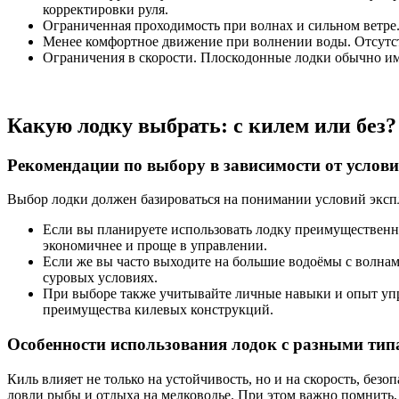
корректировки руля.
Ограниченная проходимость при волнах и сильном ветре.
Менее комфортное движение при волнении воды. Отсутстви
Ограничения в скорости. Плоскодонные лодки обычно и
Какую лодку выбрать: с килем или без?
Рекомендации по выбору в зависимости от услов
Выбор лодки должен базироваться на понимании условий экспл
Если вы планируете использовать лодку преимущественно
экономичнее и проще в управлении.
Если же вы часто выходите на большие водоёмы с волнам
суровых условиях.
При выборе также учитывайте личные навыки и опыт упр
преимущества килевых конструкций.
Особенности использования лодок с разными тип
Киль влияет не только на устойчивость, но и на скорость, без
ловли рыбы и отдыха на мелководье. При этом важно помнить,