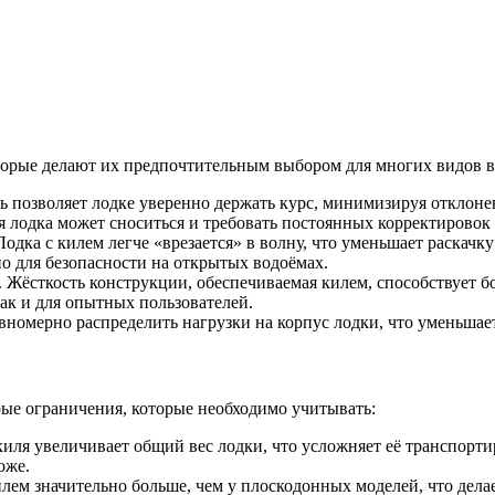
торые делают их предпочтительным выбором для многих видов в
ь позволяет лодке уверенно держать курс, минимизируя отклоне
ля лодка может сноситься и требовать постоянных корректировок 
Лодка с килем легче «врезается» в волну, что уменьшает раскач
о для безопасности на открытых водоёмах.
 Жёсткость конструкции, обеспечиваемая килем, способствует 
ак и для опытных пользователей.
вномерно распределить нагрузки на корпус лодки, что уменьшает
рые ограничения, которые необходимо учитывать:
иля увеличивает общий вес лодки, что усложняет её транспортир
оже.
лем значительно больше, чем у плоскодонных моделей, что дел