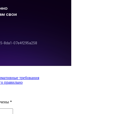
ормативные требования
го правильно
ечены
*