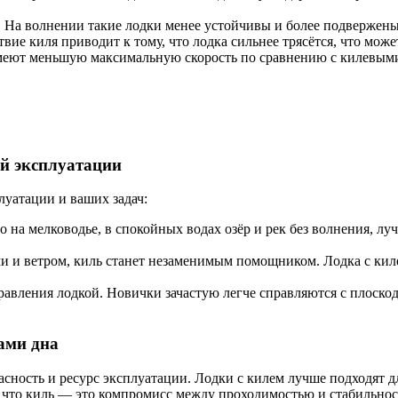
 На волнении такие лодки менее устойчивы и более подвержены 
е киля приводит к тому, что лодка сильнее трясётся, что може
меют меньшую максимальную скорость по сравнению с килевыми
ий эксплуатации
уатации и ваших задач:
 на мелководье, в спокойных водах озёр и рек без волнения, лу
и и ветром, киль станет незаменимым помощником. Лодка с киле
авления лодкой. Новички зачастую легче справляются с плоско
ами дна
опасность и ресурс эксплуатации. Лодки с килем лучше подходят
 что киль — это компромисс между проходимостью и стабильнос