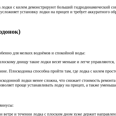
лодки с килем демонстрируют больший гидродинамический сопр
усложняет установку лодки на прицеп и требует аккуратного о
одонок)
обенно для мелких водоёмов и спокойной воды:
 плоскому днищу такие лодки весят меньше и легче управляются,
не. Плоскодонка способна пройти там, где лодка с килем просто
скодонной лодки менее сложна, что снижает стоимость ремонта и
зволяет проще устанавливать лодку на прицеп, а также уменьш
 минусы:
и ветре и течении лодка с плоским дном хуже держит направлени