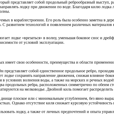
орый представляет собой продольный реброобразный выступ, р
 направлять лодку при движении по воде. Благодаря килю лодка 
волны.
емых в кораблестроении. Его роль была особенно заметна в дере
. С развитием технологий и появлением различных материалов к
гает лодке «врезаться» в волну, уменьшая боковое снос и дрейф
ависимости от условий эксплуатации.
ых имеет свои особенности, преимущества и области применени
 представляет собой единственное продольное ребро, проходящ
т лодке сохранять направление движения, снижая влияние боковы
я в условиях волнения воды, а также на морских и речных водоё
 два продольных ребра, расположенных симметрично по обеим ст
луатируются на мелководье. Двойной киль помогает распределит
 днище плоское или с минимальным углублением, без явно выраж
стках. Однако отсутствие киля снижает курсовую устойчивость 
ользовать лодку, а также от личных предпочтений и опыта управл