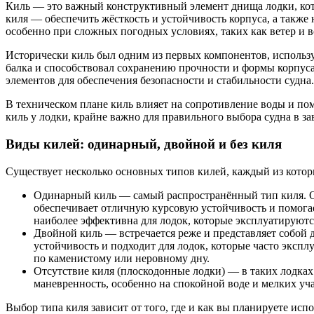
Киль — это важный конструктивный элемент днища лодки, кот
киля — обеспечить жёсткость и устойчивость корпуса, а также
особенно при сложных погодных условиях, таких как ветер и 
Исторически киль был одним из первых компонентов, использу
балка и способствовал сохранению прочности и формы корпуса
элементов для обеспечения безопасности и стабильности судна.
В техническом плане киль влияет на сопротивление воды и помо
киль у лодки, крайне важно для правильного выбора судна в з
Виды килей: одинарный, двойной и без киля
Существует несколько основных типов килей, каждый из котор
Одинарный киль — самый распространённый тип киля. Он
обеспечивает отличную курсовую устойчивость и помогае
наиболее эффективна для лодок, которые эксплуатируютс
Двойной киль — встречается реже и представляет собой
устойчивость и подходит для лодок, которые часто эксп
по каменистому или неровному дну.
Отсутствие киля (плоскодонные лодки) — в таких лодках
маневренность, особенно на спокойной воде и мелких уча
Выбор типа киля зависит от того, где и как вы планируете исп