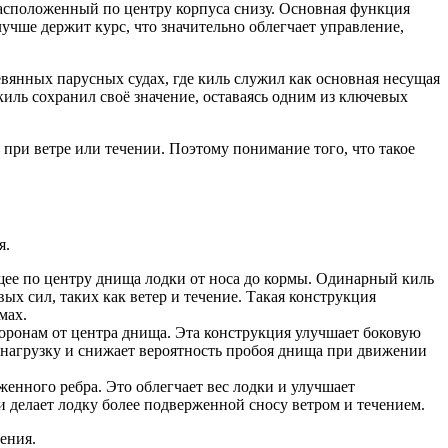
асположенный по центру корпуса снизу. Основная функция
лучше держит курс, что значительно облегчает управление,
вянных парусных судах, где киль служил как основная несущая
иль сохранил своё значение, оставаясь одним из ключевых
 при ветре или течении. Поэтому понимание того, что такое
я.
ее по центру днища лодки от носа до кормы. Одинарный киль
х сил, таких как ветер и течение. Такая конструкция
мах.
оронам от центра днища. Эта конструкция улучшает боковую
ь нагрузку и снижает вероятность пробоя днища при движении
енного ребра. Это облегчает вес лодки и улучшает
и делает лодку более подверженной сносу ветром и течением.
ения.