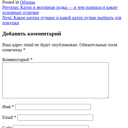
Posted in
Обзоры
Навигация
Previous:
Катер и моторная лодка — в чем разница и какие
основные отличия
по
Next:
Какие катера лучшие и какой катер лучше выбрать для
записям
покупки
Добавить комментарий
Ваш адрес email не будет опубликован.
Обязательные поля
помечены
*
Комментарий
*
Имя
*
Email
*
Сайт