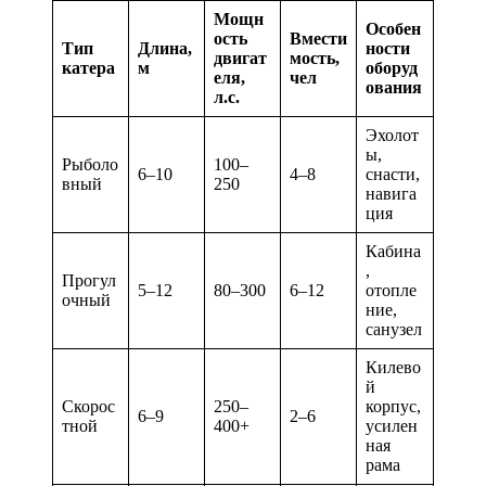
Мощн
Особен
ость
Вмести
Тип
Длина,
ности
двигат
мость,
катера
м
оборуд
еля,
чел
ования
л.с.
Эхолот
ы,
Рыболо
100–
6–10
4–8
снасти,
вный
250
навига
ция
Кабина
,
Прогул
5–12
80–300
6–12
отопле
очный
ние,
санузел
Килево
й
Скорос
250–
корпус,
6–9
2–6
тной
400+
усилен
ная
рама