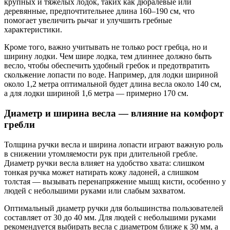
крупных и тяжёлых лодок, таких как дюралевые или
деревянные, предпочтительнее длина 160–190 см, что
помогает увеличить рычаг и улучшить гребные
характеристики.
Кроме того, важно учитывать не только рост гребца, но и
ширину лодки. Чем шире лодка, тем длиннее должно быть
весло, чтобы обеспечить удобный гребок и предотвратить
скольжение лопасти по воде. Например, для лодки шириной
около 1,2 метра оптимальной будет длина весла около 140 см,
а для лодки шириной 1,6 метра — примерно 170 см.
Диаметр и ширина весла — влияние на комфорт
гребли
Толщина ручки весла и ширина лопасти играют важную роль
в снижении утомляемости рук при длительной гребле.
Диаметр ручки весла влияет на удобство хвата: слишком
тонкая ручка может натирать кожу ладоней, а слишком
толстая — вызывать перенапряжение мышц кисти, особенно у
людей с небольшими руками или слабым захватом.
Оптимальный диаметр ручки для большинства пользователей
составляет от 30 до 40 мм. Для людей с небольшими руками
рекомендуется выбирать весла с диаметром ближе к 30 мм, а