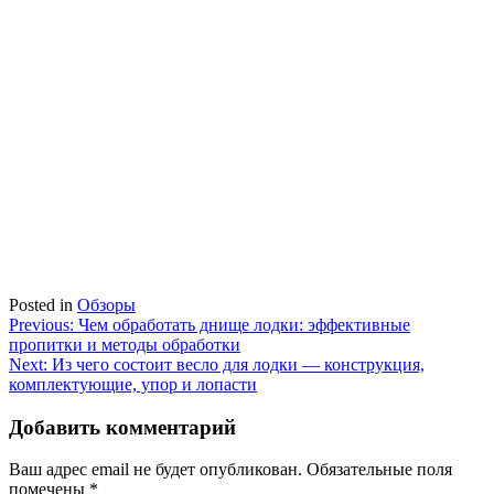
Posted in
Обзоры
Навигация
Previous:
Чем обработать днище лодки: эффективные
пропитки и методы обработки
по
Next:
Из чего состоит весло для лодки — конструкция,
записям
комплектующие, упор и лопасти
Добавить комментарий
Ваш адрес email не будет опубликован.
Обязательные поля
помечены
*